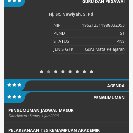
GURU DAN PEGAWAI
Hj. St. Nawiyah, S. Pd
NIP
196212311988032053
S1
PEND
S1
NS
STATUS
PNS
an
JENIS GTK
Guru Mata Pelajaran
AGENDA
PENGUMUMAN
PENGUMUMAN JADWAL MASUK
Diterbitkan :
Kamis, 1 Jan 2026
PELAKSANAAN TES KEMAMPUAN AKADEMIK