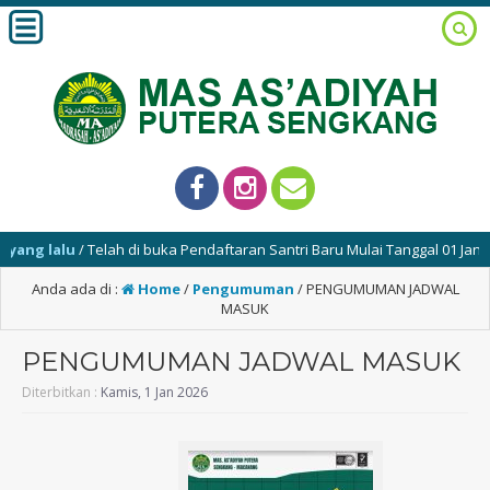
ang lalu
/ Telah di buka Pendaftaran Santri Baru Mulai Tanggal 01 Janua
Anda ada di :
Home
/
Pengumuman
/
PENGUMUMAN JADWAL
MASUK
PENGUMUMAN JADWAL MASUK
Diterbitkan :
Kamis, 1 Jan 2026