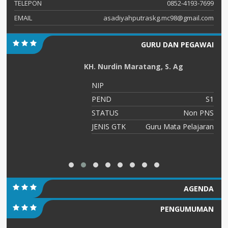
TELEPON
0852-4193-7699
EMAIL
asadiyahputraskg.mc98@gmail.com
GURU DAN PEGAWAI
KH. Nurdin Maratang, S. Ag
54
NIP
S2
PEND
S1
NS
STATUS
Non PNS
ah
JENIS GTK
Guru Mata Pelajaran
AGENDA
PENGUMUMAN