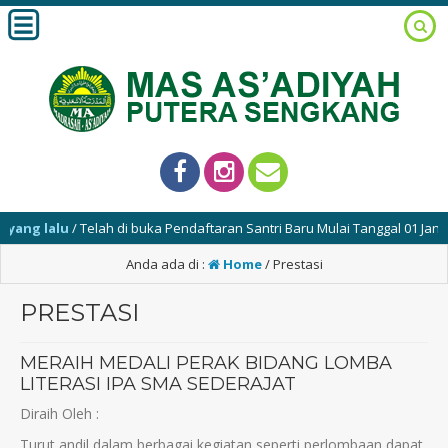
alu
/ Telah di buka Pendaftaran Santri Baru Mulai Tanggal 01 Januari – 
Anda ada di :
Home
/
Prestasi
PRESTASI
MERAIH MEDALI PERAK BIDANG LOMBA
LITERASI IPA SMA SEDERAJAT
Diraih Oleh :
Turut andil dalam berbagai kegiatan seperti perlombaan dapat