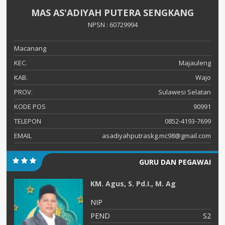
MAS AS'ADIYAH PUTERA SENGKANG
NPSN : 60729994
Macanang
KEC.
Majauleng
KAB.
Wajo
PROV.
Sulawesi Selatan
KODE POS
90991
TELEPON
0852-4193-7699
EMAIL
asadiyahputraskg.mc98@gmail.com
GURU DAN PEGAWAI
KM. Agus, S. Pd.I., M. Ag
NIP
S1
PEND
S2