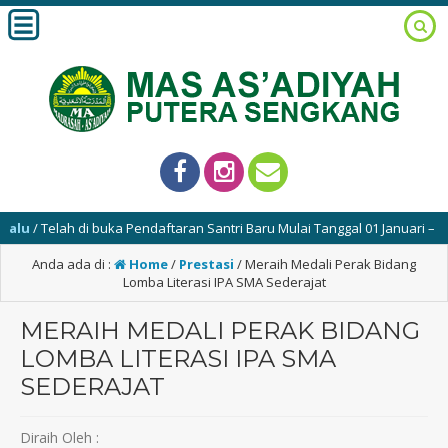
u
/ Telah di buka Pendaftaran Santri Baru Mulai Tanggal 01 Januari – 02
Anda ada di :
Home
/
Prestasi
/
Meraih Medali Perak Bidang
Lomba Literasi IPA SMA Sederajat
MERAIH MEDALI PERAK BIDANG
LOMBA LITERASI IPA SMA
SEDERAJAT
Diraih Oleh :